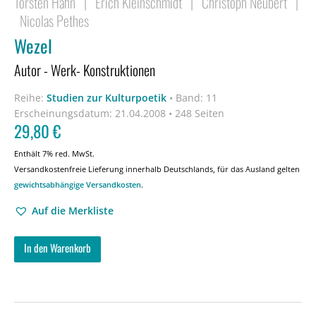
Torsten Hahn
|
Erich Kleinschmidt
|
Christoph Neubert
|
Nicolas Pethes
Wezel
Autor - Werk- Konstruktionen
Reihe:
Studien zur Kulturpoetik
•
Band: 11
Erscheinungsdatum:
21.04.2008 • 248 Seiten
29,80
€
Enthält 7% red. MwSt.
Versandkostenfreie Lieferung innerhalb Deutschlands, für das Ausland gelten
gewichtsabhängige Versandkosten
.
Auf die Merkliste
In den Warenkorb