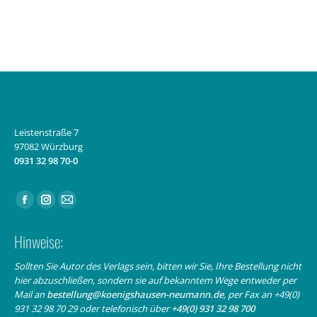
Leistenstraße 7
97082 Würzburg
0931 32 98 70-0
Finden Sie uns auf:
Facebook
Instagram
E-
page
page
Mail
Hinweise:
opens
opens
page
in
in
opens
Sollten Sie Autor des Verlags sein, bitten wir Sie, Ihre Bestellung nicht
hier abzuschließen, sondern sie auf bekanntem Wege entweder per
new
new
in
Mail an
bestellung@koenigshausen-neumann.de
, per Fax an +49(0)
window
window
new
931 32 98 70 29 oder telefonisch über
+49(0) 931 32 98 700