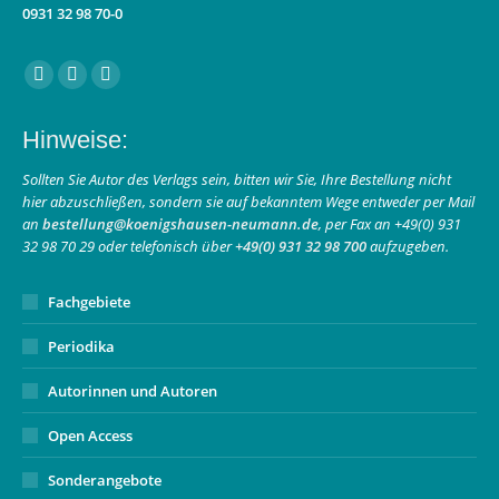
0931 32 98 70-0
Finden Sie uns auf:
Facebook
Instagram
E-
page
page
Mail
Hinweise:
opens
opens
page
in
in
opens
Sollten Sie Autor des Verlags sein, bitten wir Sie, Ihre Bestellung nicht
hier abzuschließen, sondern sie auf bekanntem Wege entweder per Mail
new
new
in
an
bestellung@koenigshausen-neumann.de
, per Fax an +49(0) 931
window
window
new
32 98 70 29 oder telefonisch über
+49(0) 931 32 98 700
aufzugeben.
window
Fachgebiete
Periodika
Autorinnen und Autoren
Open Access
Sonderangebote