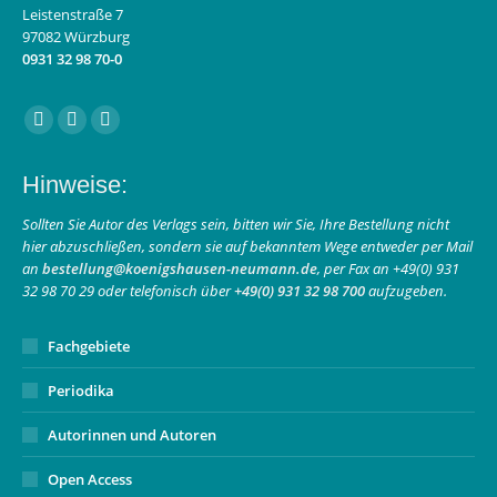
Leistenstraße 7
97082 Würzburg
0931 32 98 70-0
Finden Sie uns auf:
Facebook
Instagram
E-
page
page
Mail
Hinweise:
opens
opens
page
in
in
opens
Sollten Sie Autor des Verlags sein, bitten wir Sie, Ihre Bestellung nicht
hier abzuschließen, sondern sie auf bekanntem Wege entweder per Mail
new
new
in
an
bestellung@koenigshausen-neumann.de
, per Fax an +49(0) 931
window
window
new
32 98 70 29 oder telefonisch über
+49(0) 931 32 98 700
aufzugeben.
window
Fachgebiete
Periodika
Autorinnen und Autoren
Open Access