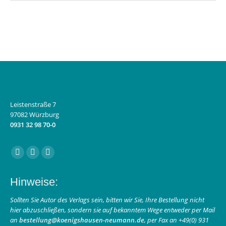
Leistenstraße 7
97082 Würzburg
0931 32 98 70-0
Finden Sie uns auf:
Facebook
Instagram
E-
page
page
Mail
Hinweise:
opens
opens
page
in
in
opens
Sollten Sie Autor des Verlags sein, bitten wir Sie, Ihre Bestellung nicht
hier abzuschließen, sondern sie auf bekanntem Wege entweder per Mail
new
new
in
an
bestellung@koenigshausen-neumann.de
, per Fax an +49(0) 931
window
window
new