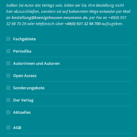
in
in
opens
Sollten Sie Autor des Verlags sein, bitten wir Sie, Ihre Bestellung nicht
hier abzuschließen, sondern sie auf bekanntem Wege entweder per Mail
new
new
in
an
bestellung@koenigshausen-neumann.de
, per Fax an +49(0) 931
window
window
new
32 98 70 29 oder telefonisch über
+49(0) 931 32 98 700
aufzugeben.
window
Fachgebiete
Periodika
Autorinnen und Autoren
Open Access
Sonderangebote
Der Verlag
Aktuelles
AGB