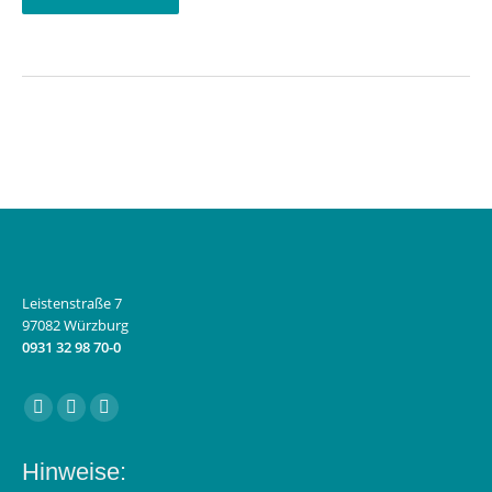
Leistenstraße 7
97082 Würzburg
0931 32 98 70-0
Finden Sie uns auf:
Facebook
Instagram
E-
page
page
Mail
Hinweise:
opens
opens
page