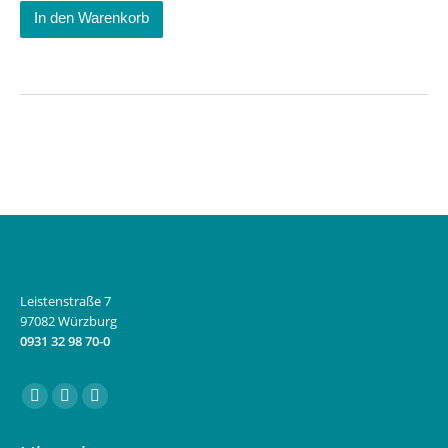
In den Warenkorb
Leistenstraße 7
97082 Würzburg
0931 32 98 70-0
Finden Sie uns auf:
Facebook
Instagram
E-
page
page
Mail