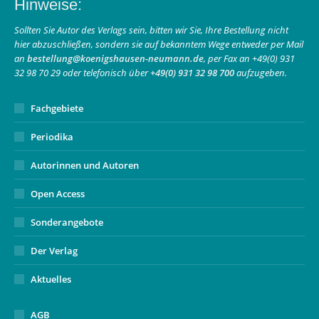
Hinweise:
opens
opens
page
in
in
opens
Sollten Sie Autor des Verlags sein, bitten wir Sie, Ihre Bestellung nicht
hier abzuschließen, sondern sie auf bekanntem Wege entweder per Mail
new
new
in
an
bestellung@koenigshausen-neumann.de
, per Fax an +49(0) 931
window
window
new
32 98 70 29 oder telefonisch über
+49(0) 931 32 98 700
aufzugeben.
window
Fachgebiete
Periodika
Autorinnen und Autoren
Open Access
Sonderangebote
Der Verlag
Aktuelles
AGB