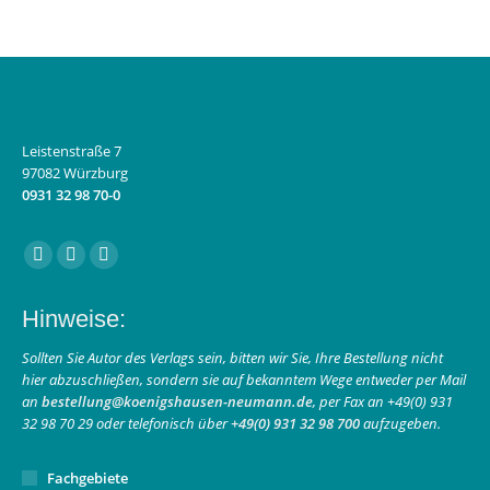
Leistenstraße 7
97082 Würzburg
0931 32 98 70-0
Finden Sie uns auf:
Facebook
Instagram
E-
page
page
Mail
Hinweise:
opens
opens
page
in
in
opens
Sollten Sie Autor des Verlags sein, bitten wir Sie, Ihre Bestellung nicht
hier abzuschließen, sondern sie auf bekanntem Wege entweder per Mail
new
new
in
an
bestellung@koenigshausen-neumann.de
, per Fax an +49(0) 931
window
window
new
32 98 70 29 oder telefonisch über
+49(0) 931 32 98 700
aufzugeben.
window
Fachgebiete