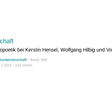
chaft
eopoetik bei Kerstin Hensel, Wolfgang Hilbig und V
aturwissenschaft
•
Band: 868
2.2016 • 324 Seiten