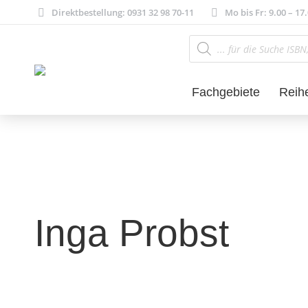
Direktbestellung: 0931 32 98 70-11
Mo bis Fr: 9.00 – 17
Products
search
Fachgebiete
Reih
Inga Probst