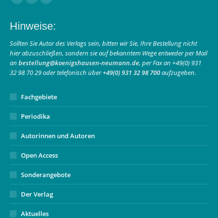
Facebook
Instagram
E-
page
page
Mail
Hinweise:
opens
opens
page
in
in
opens
Sollten Sie Autor des Verlags sein, bitten wir Sie, Ihre Bestellung nicht
hier abzuschließen, sondern sie auf bekanntem Wege entweder per Mail
new
new
in
an
bestellung@koenigshausen-neumann.de
, per Fax an +49(0) 931
window
window
new
32 98 70 29 oder telefonisch über
+49(0) 931 32 98 700
aufzugeben.
window
Fachgebiete
Periodika
Autorinnen und Autoren
Open Access
Sonderangebote
Der Verlag
Aktuelles