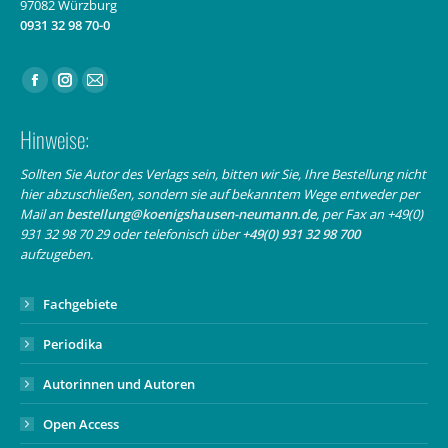
97082 Würzburg
0931 32 98 70-0
Finden Sie uns auf:
Facebook
Instagram
E-
page
page
Mail
Hinweise:
opens
opens
page
in
in
opens
Sollten Sie Autor des Verlags sein, bitten wir Sie, Ihre Bestellung nicht
hier abzuschließen, sondern sie auf bekanntem Wege entweder per
new
new
in
Mail an
bestellung@koenigshausen-neumann.de
, per Fax an +49(0)
window
window
new
931 32 98 70 29 oder telefonisch über
+49(0) 931 32 98 700
window
aufzugeben.
Fachgebiete
Periodika
Autorinnen und Autoren
Open Access