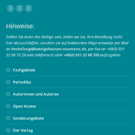
Finden Sie uns auf:
Facebook
Instagram
E-
page
page
Mail
Hinweise:
opens
opens
page
in
in
opens
Sollten Sie Autor des Verlags sein, bitten wir Sie, Ihre Bestellung nicht
hier abzuschließen, sondern sie auf bekanntem Wege entweder per Mail
new
new
in
an
bestellung@koenigshausen-neumann.de
, per Fax an +49(0) 931
window
window
new
32 98 70 29 oder telefonisch über
+49(0) 931 32 98 700
aufzugeben.
window
Fachgebiete
Periodika
Autorinnen und Autoren
Open Access
Sonderangebote
Der Verlag