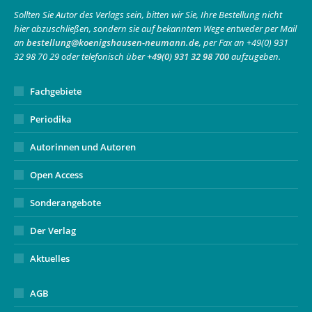
in
in
opens
Sollten Sie Autor des Verlags sein, bitten wir Sie, Ihre Bestellung nicht
hier abzuschließen, sondern sie auf bekanntem Wege entweder per Mail
new
new
in
an
bestellung@koenigshausen-neumann.de
, per Fax an +49(0) 931
window
window
new
32 98 70 29 oder telefonisch über
+49(0) 931 32 98 700
aufzugeben.
window
Fachgebiete
Periodika
Autorinnen und Autoren
Open Access
Sonderangebote
Der Verlag
Aktuelles
AGB