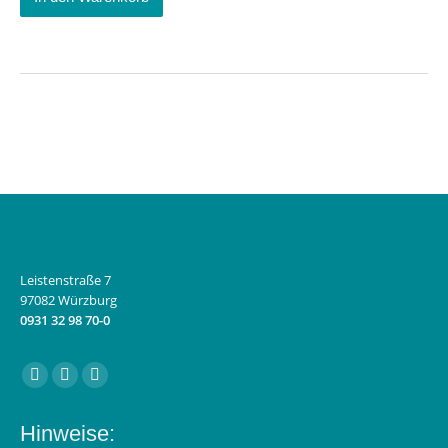
Leistenstraße 7
97082 Würzburg
0931 32 98 70-0
Finden Sie uns auf:
Facebook
Instagram
E-
page
page
Mail
Hinweise:
opens
opens
page