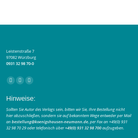
Leistenstraße 7
97082 Würzburg
0931 32 98 70-0
Finden Sie uns auf:
Facebook
Instagram
E-
page
page
Mail
Hinweise:
opens
opens
page
in
in
opens
Sollten Sie Autor des Verlags sein, bitten wir Sie, Ihre Bestellung nicht
hier abzuschließen, sondern sie auf bekanntem Wege entweder per Mail
new
new
in
an
bestellung@koenigshausen-neumann.de
, per Fax an +49(0) 931
window
window
new
32 98 70 29 oder telefonisch über
+49(0) 931 32 98 700
aufzugeben.
window