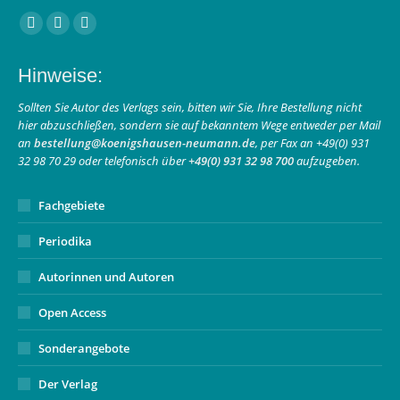
Finden Sie uns auf:
Facebook
Instagram
E-
page
page
Mail
Hinweise:
opens
opens
page
in
in
opens
Sollten Sie Autor des Verlags sein, bitten wir Sie, Ihre Bestellung nicht
hier abzuschließen, sondern sie auf bekanntem Wege entweder per Mail
new
new
in
an
bestellung@koenigshausen-neumann.de
, per Fax an +49(0) 931
window
window
new
32 98 70 29 oder telefonisch über
+49(0) 931 32 98 700
aufzugeben.
window
Fachgebiete
Periodika
Autorinnen und Autoren
Open Access
Sonderangebote
Der Verlag