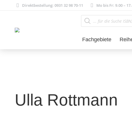
Direktbestellung: 0931 32 98 70-11
Mo bis Fr: 9.00 – 17
Products
search
Fachgebiete
Reih
Ulla Rottmann