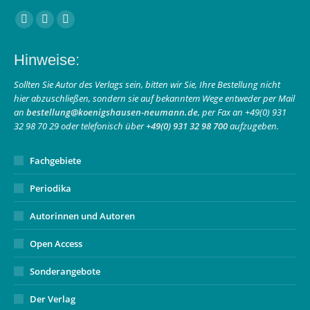
Finden Sie uns auf:
Facebook
Instagram
E-
page
page
Mail
Hinweise:
opens
opens
page
in
in
opens
Sollten Sie Autor des Verlags sein, bitten wir Sie, Ihre Bestellung nicht
hier abzuschließen, sondern sie auf bekanntem Wege entweder per Mail
new
new
in
an
bestellung@koenigshausen-neumann.de
, per Fax an +49(0) 931
window
window
new
32 98 70 29 oder telefonisch über
+49(0) 931 32 98 700
aufzugeben.
window
Fachgebiete
Periodika
Autorinnen und Autoren
Open Access
Sonderangebote
Der Verlag