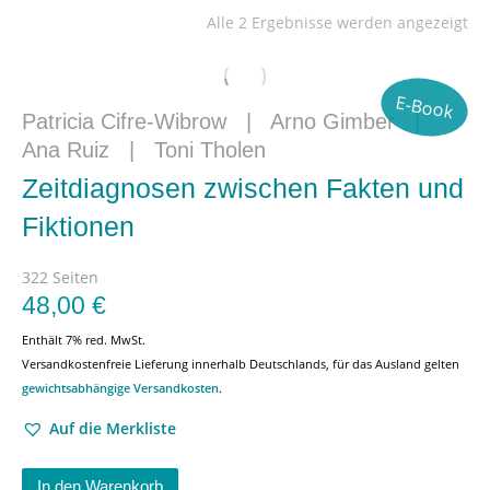
Alle 2 Ergebnisse werden angezeigt
E-Book
Patricia Cifre-Wibrow
|
Arno Gimber
|
Ana Ruiz
|
Toni Tholen
Zeitdiagnosen zwischen Fakten und
Fiktionen
322 Seiten
48,00
€
Enthält 7% red. MwSt.
Versandkostenfreie Lieferung innerhalb Deutschlands, für das Ausland gelten
gewichtsabhängige Versandkosten
.
Auf die Merkliste
In den Warenkorb