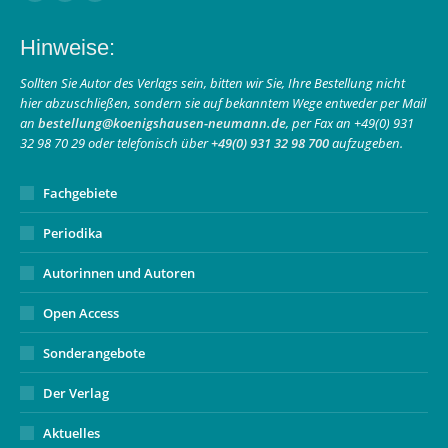
Facebook
Instagram
E-
page
page
Mail
Hinweise:
opens
opens
page
in
in
opens
Sollten Sie Autor des Verlags sein, bitten wir Sie, Ihre Bestellung nicht
hier abzuschließen, sondern sie auf bekanntem Wege entweder per Mail
new
new
in
an
bestellung@koenigshausen-neumann.de
, per Fax an +49(0) 931
window
window
new
32 98 70 29 oder telefonisch über
+49(0) 931 32 98 700
aufzugeben.
window
Fachgebiete
Periodika
Autorinnen und Autoren
Open Access
Sonderangebote
Der Verlag
Aktuelles