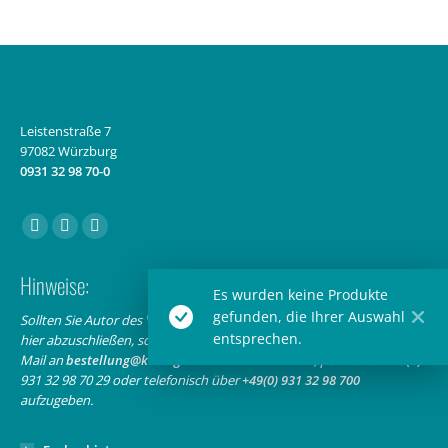
Leistenstraße 7
97082 Würzburg
0931 32 98 70-0
Finden Sie uns auf:
Facebook
Instagram
E-
page
page
Mail
Hinweise:
opens
opens
page
Es wurden keine Produkte
in
in
opens
gefunden, die Ihrer Auswahl
Sollten Sie Autor des Verlags sein, bitten wir Sie, Ihre Bestellung nicht
entsprechen.
hier abzuschließen, sondern sie auf bekanntem Wege entweder per
new
new
in
Mail an
bestellung@koenigshausen-neumann.de
, per Fax an +49(0)
window
window
new
931 32 98 70 29 oder telefonisch über
+49(0) 931 32 98 700
window
aufzugeben.