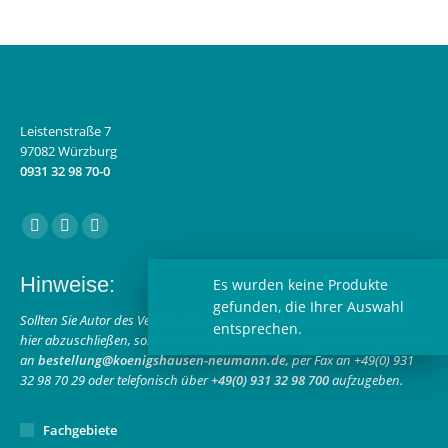
Leistenstraße 7
97082 Würzburg
0931 32 98 70-0
Finden Sie uns auf:
Facebook
Instagram
E-
page
page
Mail
Hinweise:
Es wurden keine Produkte
opens
opens
page
gefunden, die Ihrer Auswahl
in
in
opens
Sollten Sie Autor des Verlags sein, bitten wir Sie, Ihre Bestellung nicht
entsprechen.
hier abzuschließen, sondern sie auf bekanntem Wege entweder per Mail
new
new
in
an
bestellung@koenigshausen-neumann.de
, per Fax an +49(0) 931
window
window
new
32 98 70 29 oder telefonisch über
+49(0) 931 32 98 700
aufzugeben.
window
Fachgebiete