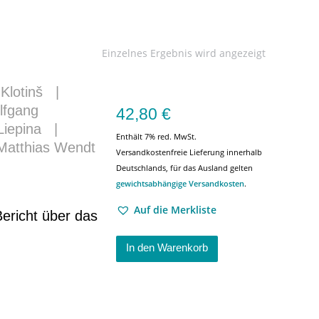
Einzelnes Ergebnis wird angezeigt
Klotinš
|
lfgang
42,80
€
Liepina
|
Enthält 7% red. MwSt.
Matthias Wendt
Versandkostenfreie Lieferung innerhalb
Deutschlands, für das Ausland gelten
gewichtsabhängige Versandkosten
.
Auf die Merkliste
ericht über das
In den Warenkorb