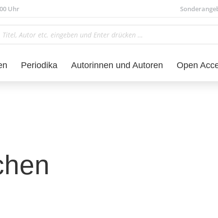
.00 Uhr
Sonderange
en
Periodika
Autorinnen und Autoren
Open Acc
chen