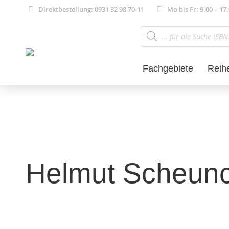
Direktbestellung: 0931 32 98 70-11
Mo bis Fr: 9.00 – 17
Products
search
Fachgebiete
Reih
Helmut Scheun