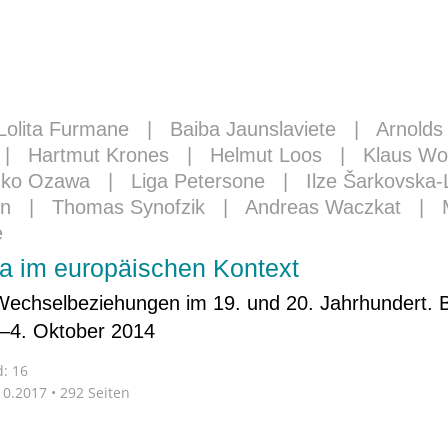
Lolita Furmane
|
Baiba Jaunslaviete
|
Arnolds 
|
Hartmut Krones
|
Helmut Loos
|
Klaus Wo
uko Ozawa
|
Liga Petersone
|
Ilze Šarkovska-
en
|
Thomas Synofzik
|
Andreas Waczkat
|
e
a im europäischen Kontext
Wechselbeziehungen im 19. und 20. Jahrhundert. B
–4. Oktober 2014
: 16
0.2017 • 292 Seiten