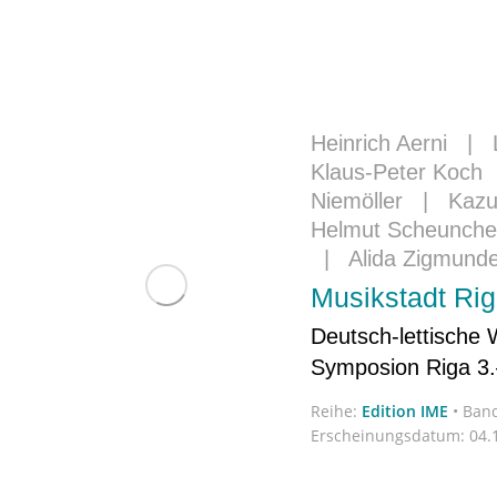
Heinrich Aerni
|
Klaus-Peter Koch
Niemöller
|
Kaz
Helmut Scheunch
|
Alida Zigmund
Musikstadt Rig
Deutsch-lettische 
Symposion Riga 3.
Reihe:
Edition IME
•
Band
Erscheinungsdatum:
04.1