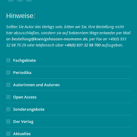
Facebook
Instagram
E-
page
page
Mail
Hinweise:
opens
opens
page
in
in
opens
Sollten Sie Autor des Verlags sein, bitten wir Sie, Ihre Bestellung nicht
hier abzuschließen, sondern sie auf bekanntem Wege entweder per Mail
new
new
in
an
bestellung@koenigshausen-neumann.de
, per Fax an +49(0) 931
window
window
new
32 98 70 29 oder telefonisch über
+49(0) 931 32 98 700
aufzugeben.
window
Fachgebiete
Periodika
Autorinnen und Autoren
Open Access
Sonderangebote
Der Verlag
Aktuelles