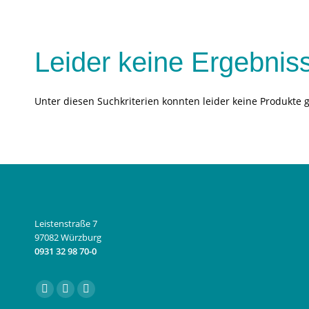
Leider keine Ergebnis
Unter diesen Suchkriterien konnten leider keine Produkte 
Leistenstraße 7
97082 Würzburg
0931 32 98 70-0
Finden Sie uns auf:
Facebook
Instagram
E-