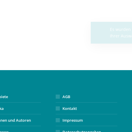
Es wu
Ihrer
biete
AGB
ika
Kontakt
nnen und Autoren
Impressum