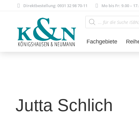
Direktbestellung: 0931 32 98 70-11
Mo bis Fr: 9.00 – 17
Products
search
Fachgebiete
Reih
Jutta Schlich