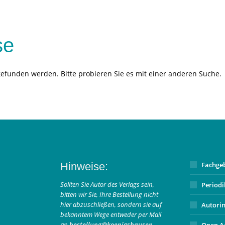
se
gefunden werden. Bitte probieren Sie es mit einer anderen Suche.
Hinweise:
Fachge
Sollten Sie Autor des Verlags sein,
Period
bitten wir Sie, Ihre Bestellung nicht
hier abzuschließen, sondern sie auf
Autori
bekanntem Wege entweder per Mail
an
bestellung@koenigshausen-