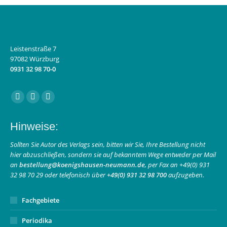
Leistenstraße 7
97082 Würzburg
0931 32 98 70-0
Finden Sie uns auf:
Facebook
Instagram
E-
page
page
Mail
Hinweise:
opens
opens
page
in
in
opens
Sollten Sie Autor des Verlags sein, bitten wir Sie, Ihre Bestellung nicht
hier abzuschließen, sondern sie auf bekanntem Wege entweder per Mail
new
new
in
an
bestellung@koenigshausen-neumann.de
, per Fax an +49(0) 931
window
window
new
32 98 70 29 oder telefonisch über
+49(0) 931 32 98 700
aufzugeben.
window
Fachgebiete
Periodika