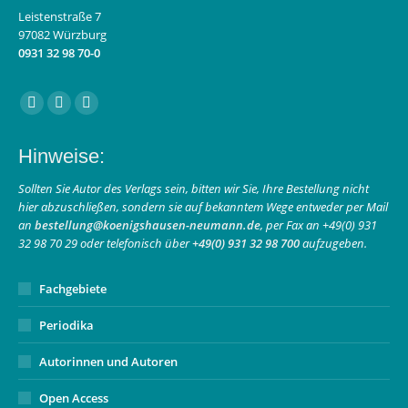
Leistenstraße 7
97082 Würzburg
0931 32 98 70-0
Finden Sie uns auf:
Facebook
Instagram
E-
page
page
Mail
Hinweise:
opens
opens
page
in
in
opens
Sollten Sie Autor des Verlags sein, bitten wir Sie, Ihre Bestellung nicht
hier abzuschließen, sondern sie auf bekanntem Wege entweder per Mail
new
new
in
an
bestellung@koenigshausen-neumann.de
, per Fax an +49(0) 931
window
window
new
32 98 70 29 oder telefonisch über
+49(0) 931 32 98 700
aufzugeben.
window
Fachgebiete
Periodika
Autorinnen und Autoren
Open Access