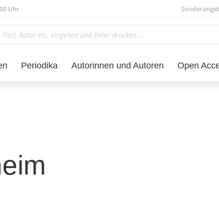
.00 Uhr
Sonderange
en
Periodika
Autorinnen und Autoren
Open Acc
heim