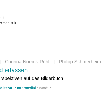
mit
ermanistik
|
Corinna Norrick-Rühl
|
Philipp Schmerheim
ld erfassen
erspektiven auf das Bilderbuch
dliteratur Intermedial
•
Band: 7