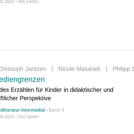
2.2025 • 366 Seiten
Christoph Jantzen
|
Nicole Masanek
|
Philipp
Mediengrenzen
es Erzählen für Kinder in didaktischer und
ftlicher Perspektive
dliteratur Intermedial
•
Band: 9
8.2023 • 222 Seiten