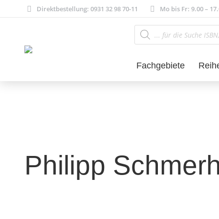
Direktbestellung: 0931 32 98 70-11
Mo bis Fr: 9.00 – 17
Products
search
Fachgebiete
Reih
Philipp Schmer