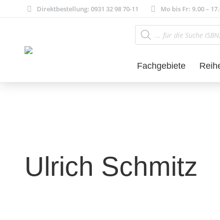
Direktbestellung: 0931 32 98 70-11
Mo bis Fr: 9.00 – 17
Products
search
Fachgebiete
Reih
Ulrich Schmitz