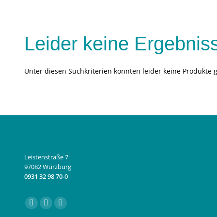
Leider keine Ergebnis
Unter diesen Suchkriterien konnten leider keine Produkte 
Leistenstraße 7
97082 Würzburg
0931 32 98 70-0
Finden Sie uns auf:
Facebook
Instagram
E-