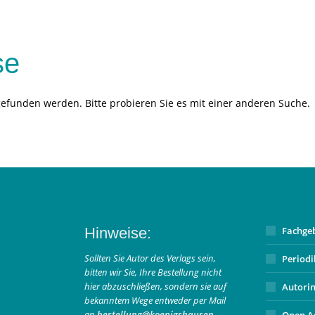
se
gefunden werden. Bitte probieren Sie es mit einer anderen Suche.
Hinweise:
Fachge
Sollten Sie Autor des Verlags sein,
Period
bitten wir Sie, Ihre Bestellung nicht
hier abzuschließen, sondern sie auf
Autori
bekanntem Wege entweder per Mail
an
bestellung@koenigshausen-