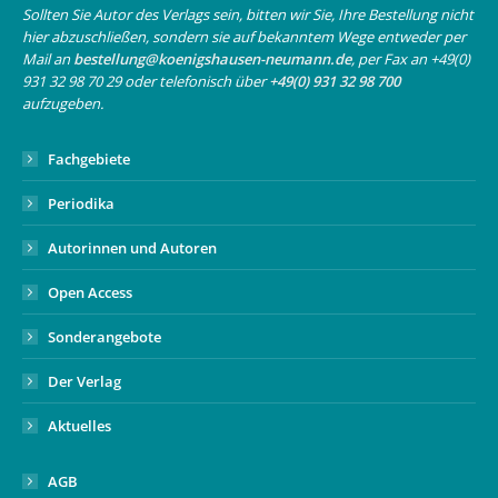
in
in
opens
Sollten Sie Autor des Verlags sein, bitten wir Sie, Ihre Bestellung nicht
hier abzuschließen, sondern sie auf bekanntem Wege entweder per
new
new
in
Mail an
bestellung@koenigshausen-neumann.de
, per Fax an +49(0)
window
window
new
931 32 98 70 29 oder telefonisch über
+49(0) 931 32 98 700
window
aufzugeben.
Fachgebiete
Periodika
Autorinnen und Autoren
Open Access
Sonderangebote
Der Verlag
Aktuelles
AGB