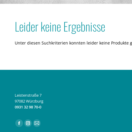
Leider keine Ergebnisse
Unter diesen Suchkriterien konnten leider keine Produkte 
Leistenstraße 7
97082 Würzburg
0931 32 98 70-0
Finden Sie uns auf:
Facebook
Instagram
E-