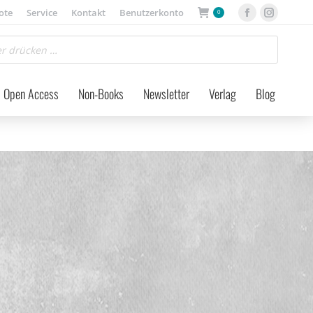
ote
Service
Kontakt
Benutzerkonto
0
Facebook
Instagra
page
page
opens
opens
in
in
Open Access
Non-Books
Newsletter
Verlag
Blog
new
new
window
window