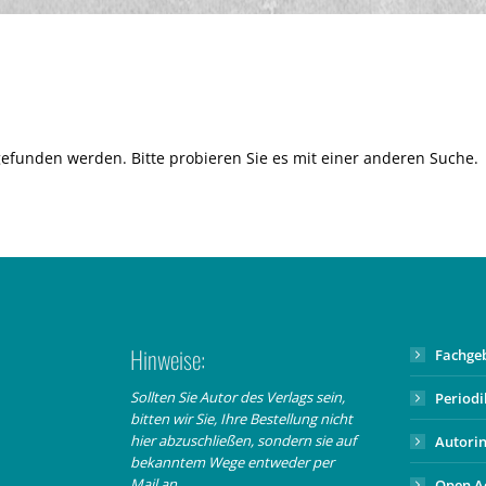
gefunden werden. Bitte probieren Sie es mit einer anderen Suche.
Hinweise:
Fachge
Sollten Sie Autor des Verlags sein,
Period
bitten wir Sie, Ihre Bestellung nicht
hier abzuschließen, sondern sie auf
Autori
bekanntem Wege entweder per
Mail an
Open A