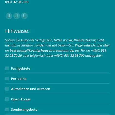
0931 32 98 70-0
Finden Sie uns auf:
Facebook
Instagram
E-
page
page
Mail
Hinweise:
opens
opens
page
in
in
opens
Sollten Sie Autor des Verlags sein, bitten wir Sie, Ihre Bestellung nicht
hier abzuschließen, sondern sie auf bekanntem Wege entweder per Mail
new
new
in
an
bestellung@koenigshausen-neumann.de
, per Fax an +49(0) 931
window
window
new
32 98 70 29 oder telefonisch über
+49(0) 931 32 98 700
aufzugeben.
window
Fachgebiete
Periodika
Autorinnen und Autoren
Open Access
Sonderangebote