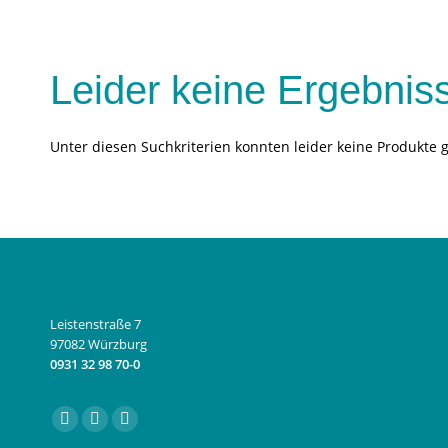
Leider keine Ergebnis
Unter diesen Suchkriterien konnten leider keine Produkte 
Leistenstraße 7
97082 Würzburg
0931 32 98 70-0
Finden Sie uns auf:
Facebook
Instagram
E-