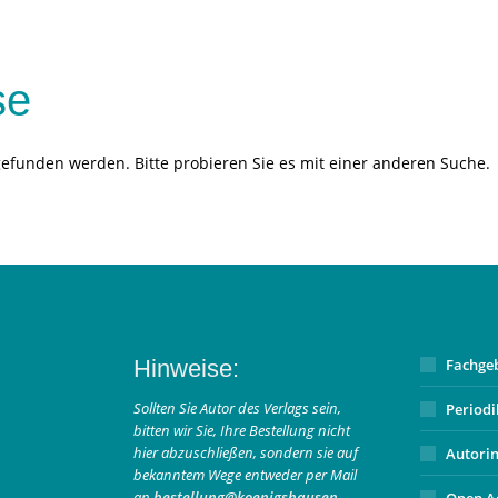
se
gefunden werden. Bitte probieren Sie es mit einer anderen Suche.
Hinweise:
Fachge
Sollten Sie Autor des Verlags sein,
Period
bitten wir Sie, Ihre Bestellung nicht
hier abzuschließen, sondern sie auf
Autori
bekanntem Wege entweder per Mail
an
bestellung@koenigshausen-