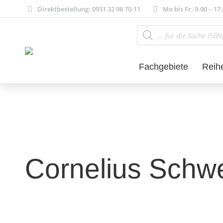
Direktbestellung: 0931 32 98 70-11
Mo bis Fr: 9.00 – 17
Products
search
Fachgebiete
Reih
Cornelius Schw