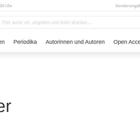
.00 Uhr
Sonderange
en
Periodika
Autorinnen und Autoren
Open Acc
er