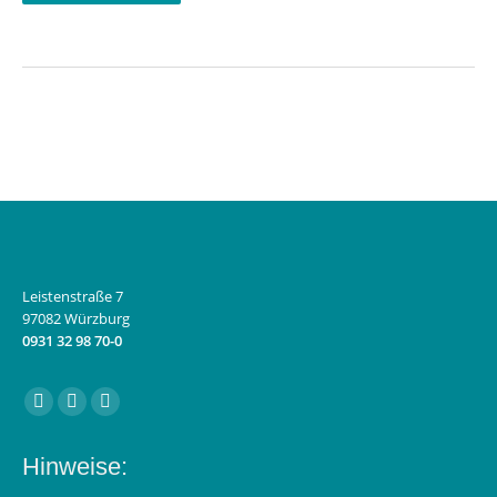
Leistenstraße 7
97082 Würzburg
0931 32 98 70-0
Finden Sie uns auf:
Facebook
Instagram
E-
page
page
Mail
Hinweise:
opens
opens
page