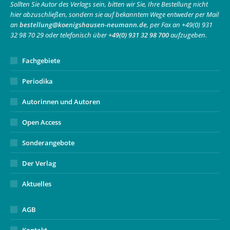
in
in
opens
Sollten Sie Autor des Verlags sein, bitten wir Sie, Ihre Bestellung nicht
hier abzuschließen, sondern sie auf bekanntem Wege entweder per Mail
new
new
in
an
bestellung@koenigshausen-neumann.de
, per Fax an +49(0) 931
window
window
new
32 98 70 29 oder telefonisch über
+49(0) 931 32 98 700
aufzugeben.
window
Fachgebiete
Periodika
Autorinnen und Autoren
Open Access
Sonderangebote
Der Verlag
Aktuelles
AGB