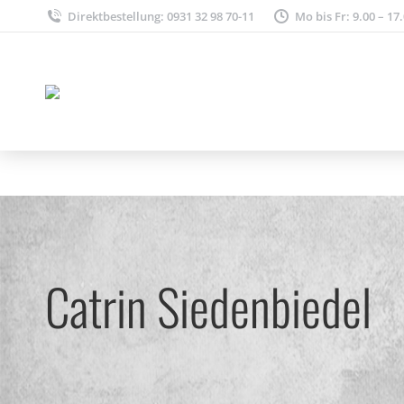
Direktbestellung: 0931 32 98 70-11
Mo bis Fr: 9.00 – 17
Catrin Siedenbiedel