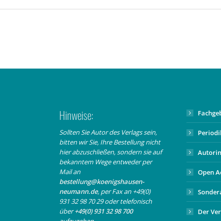
Hinweise:
Fachge
Sollten Sie Autor des Verlags sein,
Period
bitten wir Sie, Ihre Bestellung nicht
hier abzuschließen, sondern sie auf
Autori
bekanntem Wege entweder per
Mail an
Open A
bestellung@koenigshausen-
neumann.de
, per Fax an +49(0)
Sonder
931 32 98 70 29 oder telefonisch
über
+49(0) 931 32 98 700
Der Ver