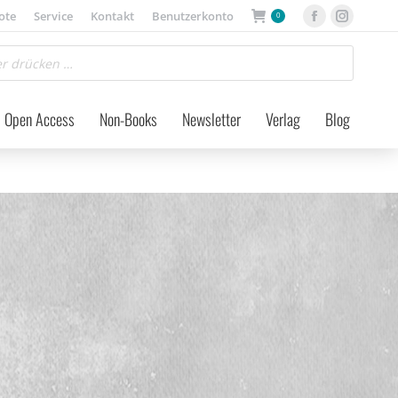
ote
Service
Kontakt
Benutzerkonto
0
Facebook
Instagra
page
page
opens
opens
in
in
Open Access
Non-Books
Newsletter
Verlag
Blog
new
new
window
window