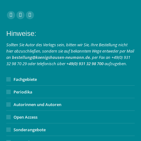
Finden Sie uns auf:
Facebook
Instagram
E-
page
page
Mail
Hinweise:
opens
opens
page
in
in
opens
Sollten Sie Autor des Verlags sein, bitten wir Sie, Ihre Bestellung nicht
hier abzuschließen, sondern sie auf bekanntem Wege entweder per Mail
new
new
in
an
bestellung@koenigshausen-neumann.de
, per Fax an +49(0) 931
window
window
new
32 98 70 29 oder telefonisch über
+49(0) 931 32 98 700
aufzugeben.
window
Fachgebiete
Periodika
Autorinnen und Autoren
Open Access
Sonderangebote