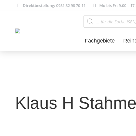
Direktbestellung: 0931 32 98 70-11
Mo bis Fr: 9.00 – 17
Products
search
Fachgebiete
Reih
Klaus H Stahme