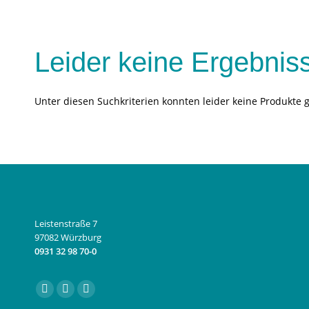
Leider keine Ergebnis
Unter diesen Suchkriterien konnten leider keine Produkte 
Leistenstraße 7
97082 Würzburg
0931 32 98 70-0
Finden Sie uns auf:
Facebook
Instagram
E-