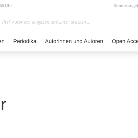
.00 Uhr
Sonderange
en
Periodika
Autorinnen und Autoren
Open Acc
r