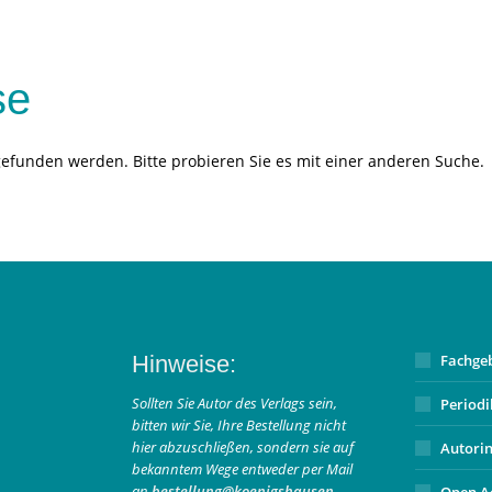
se
gefunden werden. Bitte probieren Sie es mit einer anderen Suche.
Hinweise:
Fachge
Sollten Sie Autor des Verlags sein,
Period
bitten wir Sie, Ihre Bestellung nicht
hier abzuschließen, sondern sie auf
Autori
bekanntem Wege entweder per Mail
an
bestellung@koenigshausen-