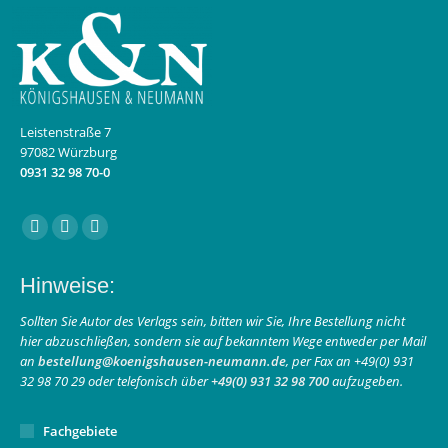
Leistenstraße 7
97082 Würzburg
0931 32 98 70-0
Finden Sie uns auf:
Facebook
Instagram
E-
page
page
Mail
Hinweise:
opens
opens
page
in
in
opens
Sollten Sie Autor des Verlags sein, bitten wir Sie, Ihre Bestellung nicht
hier abzuschließen, sondern sie auf bekanntem Wege entweder per Mail
new
new
in
an
bestellung@koenigshausen-neumann.de
, per Fax an +49(0) 931
window
window
new
32 98 70 29 oder telefonisch über
+49(0) 931 32 98 700
aufzugeben.
window
Fachgebiete