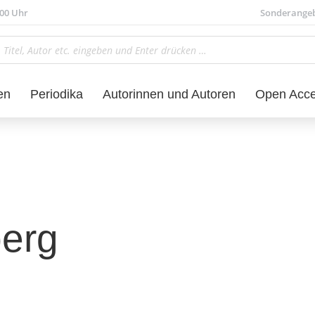
.00 Uhr
Sonderange
en
Periodika
Autorinnen und Autoren
Open Acc
berg