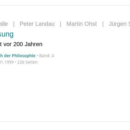
lle
|
Peter Landau
|
Martin Ohst
|
Jürgen 
sung
t vor 200 Jahren
ch der Philosophie
•
Band: 4
1.1999 • 226 Seiten