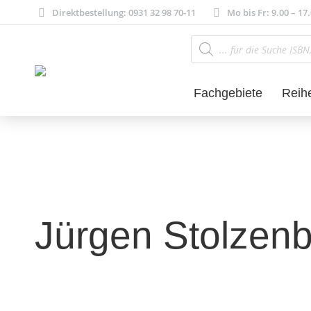
Direktbestellung: 0931 32 98 70-11
Mo bis Fr: 9.00 – 17
Products
search
Fachgebiete
Reih
Jürgen Stolzen