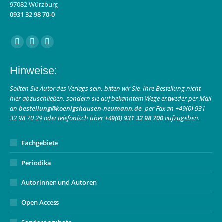
97082 Würzburg
0931 32 98 70-0
Finden Sie uns auf:
Facebook
Instagram
E-
page
page
Mail
Hinweise:
opens
opens
page
in
in
opens
Sollten Sie Autor des Verlags sein, bitten wir Sie, Ihre Bestellung nicht
hier abzuschließen, sondern sie auf bekanntem Wege entweder per Mail
new
new
in
an
bestellung@koenigshausen-neumann.de
, per Fax an +49(0) 931
window
window
new
32 98 70 29 oder telefonisch über
+49(0) 931 32 98 700
aufzugeben.
window
Fachgebiete
Periodika
Autorinnen und Autoren
Open Access