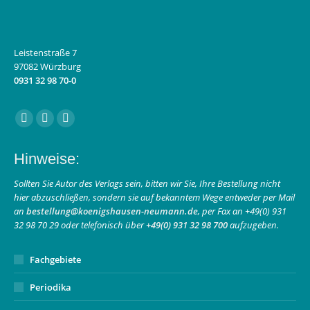
Leistenstraße 7
97082 Würzburg
0931 32 98 70-0
Finden Sie uns auf:
Facebook
Instagram
E-
page
page
Mail
Hinweise:
opens
opens
page
in
in
opens
Sollten Sie Autor des Verlags sein, bitten wir Sie, Ihre Bestellung nicht
hier abzuschließen, sondern sie auf bekanntem Wege entweder per Mail
new
new
in
an
bestellung@koenigshausen-neumann.de
, per Fax an +49(0) 931
window
window
new
32 98 70 29 oder telefonisch über
+49(0) 931 32 98 700
aufzugeben.
window
Fachgebiete
Periodika