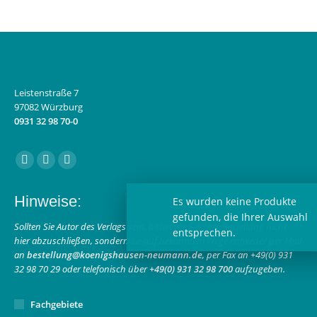
Leistenstraße 7
97082 Würzburg
0931 32 98 70-0
Finden Sie uns auf:
Facebook
Instagram
E-
page
page
Mail
Hinweise:
Es wurde
opens
opens
page
gefunden
in
in
opens
Sollten Sie Autor des Verlags sein, bitten wir Sie, Ihre Bestellung nicht
entsprec
hier abzuschließen, sondern sie auf bekanntem Wege entweder per Mail
new
new
in
an
bestellung@koenigshausen-neumann.de
, per Fax an +49(0) 931
window
window
new
32 98 70 29 oder telefonisch über
+49(0) 931 32 98 700
aufzugeben.
window
Fachgebiete