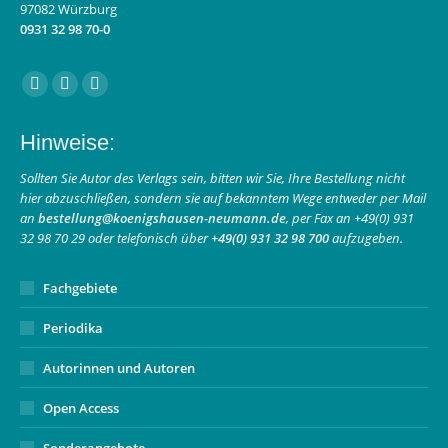
97082 Würzburg
0931 32 98 70-0
Finden Sie uns auf:
Facebook
Instagram
E-
page
page
Mail
Hinweise:
opens
opens
page
in
in
opens
Sollten Sie Autor des Verlags sein, bitten wir Sie, Ihre Bestellung nicht
hier abzuschließen, sondern sie auf bekanntem Wege entweder per Mail
new
new
in
an
bestellung@koenigshausen-neumann.de
, per Fax an +49(0) 931
window
window
new
32 98 70 29 oder telefonisch über
+49(0) 931 32 98 700
aufzugeben.
window
Fachgebiete
Periodika
Autorinnen und Autoren
Open Access