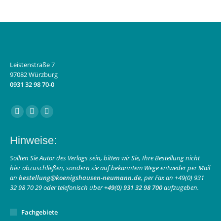
Leistenstraße 7
97082 Würzburg
0931 32 98 70-0
Finden Sie uns auf:
Facebook
Instagram
E-
page
page
Mail
Hinweise:
opens
opens
page
in
in
opens
Sollten Sie Autor des Verlags sein, bitten wir Sie, Ihre Bestellung nicht
hier abzuschließen, sondern sie auf bekanntem Wege entweder per Mail
new
new
in
an
bestellung@koenigshausen-neumann.de
, per Fax an +49(0) 931
window
window
new
32 98 70 29 oder telefonisch über
+49(0) 931 32 98 700
aufzugeben.
window
Fachgebiete