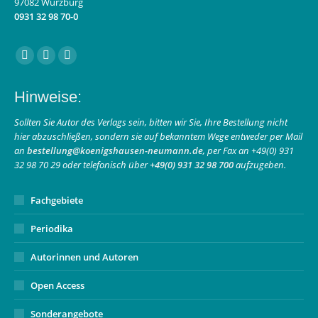
97082 Würzburg
0931 32 98 70-0
Finden Sie uns auf:
Facebook
Instagram
E-
page
page
Mail
Hinweise:
opens
opens
page
in
in
opens
Sollten Sie Autor des Verlags sein, bitten wir Sie, Ihre Bestellung nicht
hier abzuschließen, sondern sie auf bekanntem Wege entweder per Mail
new
new
in
an
bestellung@koenigshausen-neumann.de
, per Fax an +49(0) 931
window
window
new
32 98 70 29 oder telefonisch über
+49(0) 931 32 98 700
aufzugeben.
window
Fachgebiete
Periodika
Autorinnen und Autoren
Open Access
Sonderangebote