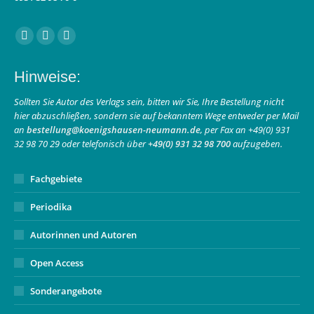
Finden Sie uns auf:
Facebook
Instagram
E-
page
page
Mail
Hinweise:
opens
opens
page
in
in
opens
Sollten Sie Autor des Verlags sein, bitten wir Sie, Ihre Bestellung nicht
hier abzuschließen, sondern sie auf bekanntem Wege entweder per Mail
new
new
in
an
bestellung@koenigshausen-neumann.de
, per Fax an +49(0) 931
window
window
new
32 98 70 29 oder telefonisch über
+49(0) 931 32 98 700
aufzugeben.
window
Fachgebiete
Periodika
Autorinnen und Autoren
Open Access
Sonderangebote