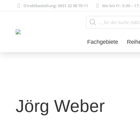
Direktbestellung: 0931 32 98 70-11
Mo bis Fr: 9.00 – 17
Products
search
Fachgebiete
Reih
Jörg Weber