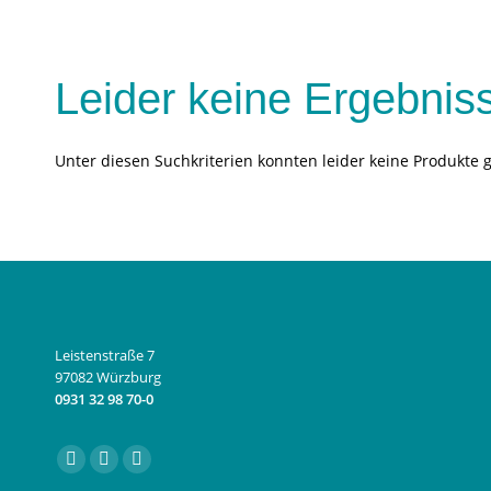
Leider keine Ergebnis
Unter diesen Suchkriterien konnten leider keine Produkte 
Leistenstraße 7
97082 Würzburg
0931 32 98 70-0
Finden Sie uns auf:
Facebook
Instagram
E-