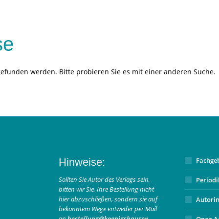
se
gefunden werden. Bitte probieren Sie es mit einer anderen Suche.
Hinweise:
Fachge
Sollten Sie Autor des Verlags sein,
Period
bitten wir Sie, Ihre Bestellung nicht
hier abzuschließen, sondern sie auf
Autori
bekanntem Wege entweder per Mail
an
bestellung@koenigshausen-