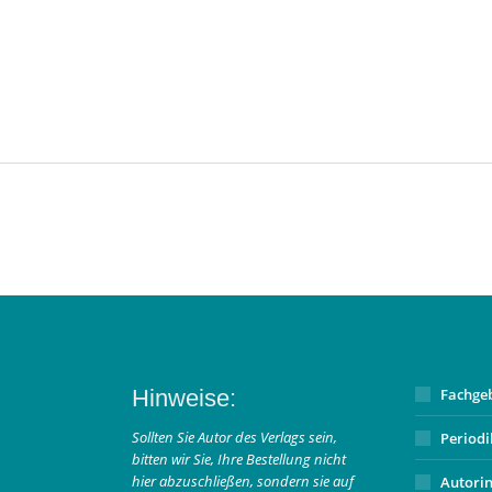
Hinweise:
Fachge
Sollten Sie Autor des Verlags sein,
Period
bitten wir Sie, Ihre Bestellung nicht
hier abzuschließen, sondern sie auf
Autori