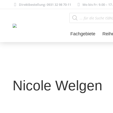
Direktbestellung: 0931 32 98 70-11
Mo bis Fr: 9.00 – 17
Products
search
Fachgebiete
Reih
Nicole Welgen