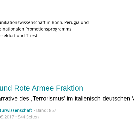
unikationswissenschaft in Bonn, Perugia und
 binationalen Promotionsprogramms
sseldorf und Triest.
 und Rote Armee Fraktion
rative des ,Terrorismus’ im italienisch-deutschen 
aturwissenschaft
•
Band: 857
5.2017 • 544 Seiten