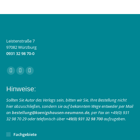
Leistenstraße 7
97082 Würzburg
0931 32 98 70-0
Finden Sie uns auf:
Facebook
Instagram
E-
page
page
Mail
Hinweise:
opens
opens
page
in
in
opens
Sollten Sie Autor des Verlags sein, bitten wir Sie, Ihre Bestellung nicht
hier abzuschließen, sondern sie auf bekanntem Wege entweder per Mail
new
new
in
an
bestellung@koenigshausen-neumann.de
, per Fax an +49(0) 931
window
window
new
32 98 70 29 oder telefonisch über
+49(0) 931 32 98 700
aufzugeben.
window
Fachgebiete