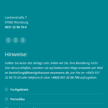
Leistenstraße 7
97082 Würzburg
0931 32 98 70-0
Finden Sie uns auf:
Facebook
Instagram
E-
page
page
Mail
Hinweise:
opens
opens
page
in
in
opens
Sollten Sie Autor des Verlags sein, bitten wir Sie, Ihre Bestellung nicht
hier abzuschließen, sondern sie auf bekanntem Wege entweder per Mail
new
new
in
an
bestellung@koenigshausen-neumann.de
, per Fax an +49(0) 931
window
window
new
32 98 70 29 oder telefonisch über
+49(0) 931 32 98 700
aufzugeben.
window
Fachgebiete
Periodika