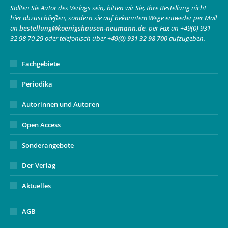
in
in
opens
Sollten Sie Autor des Verlags sein, bitten wir Sie, Ihre Bestellung nicht
hier abzuschließen, sondern sie auf bekanntem Wege entweder per Mail
new
new
in
an
bestellung@koenigshausen-neumann.de
, per Fax an +49(0) 931
window
window
new
32 98 70 29 oder telefonisch über
+49(0) 931 32 98 700
aufzugeben.
window
Fachgebiete
Periodika
Autorinnen und Autoren
Open Access
Sonderangebote
Der Verlag
Aktuelles
AGB