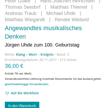
Peter Gülke
|
Hans-Joachim Hinrichsen
|
Thomas Seedorf
|
Matthias Thiemel
|
Andreas Traub
|
Michael Uhde
|
Matthias Wiegandt
|
Renate Wieland
Angewandtes musikalisches
Denken
Jürgen Uhde zum 100. Geburtstag
Reihe:
Klang – Wort – Ereignis
•
Band: 3
Erscheinungsdatum:
20.11.2017 • 213 Seiten
36,00
€
Enthält 7% red. MwSt.
Versandkostenfreie Lieferung innerhalb Deutschlands, für das Ausland gelten
gewichtsabhängige Versandkosten
.
Auf die Merkliste
In den Warenkorb