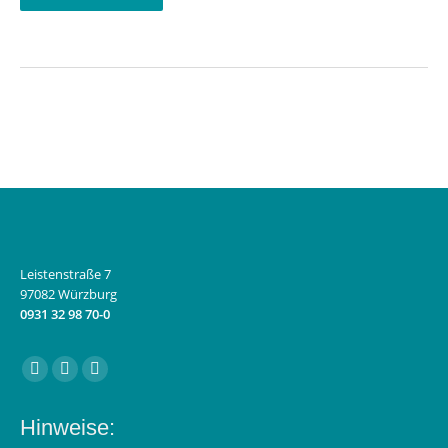
Leistenstraße 7
97082 Würzburg
0931 32 98 70-0
Finden Sie uns auf:
Facebook
Instagram
E-
page
page
Mail
Hinweise:
opens
opens
page