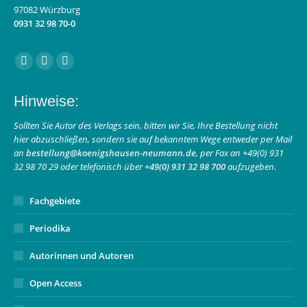
97082 Würzburg
0931 32 98 70-0
Finden Sie uns auf:
Facebook
Instagram
E-
page
page
Mail
Hinweise:
opens
opens
page
in
in
opens
Sollten Sie Autor des Verlags sein, bitten wir Sie, Ihre Bestellung nicht
hier abzuschließen, sondern sie auf bekanntem Wege entweder per Mail
new
new
in
an
bestellung@koenigshausen-neumann.de
, per Fax an +49(0) 931
window
window
new
32 98 70 29 oder telefonisch über
+49(0) 931 32 98 700
aufzugeben.
window
Fachgebiete
Periodika
Autorinnen und Autoren
Open Access