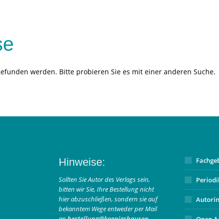
se
gefunden werden. Bitte probieren Sie es mit einer anderen Suche.
Hinweise:
Fachge
Sollten Sie Autor des Verlags sein,
Period
bitten wir Sie, Ihre Bestellung nicht
hier abzuschließen, sondern sie auf
Autori
bekanntem Wege entweder per Mail
an
bestellung@koenigshausen-