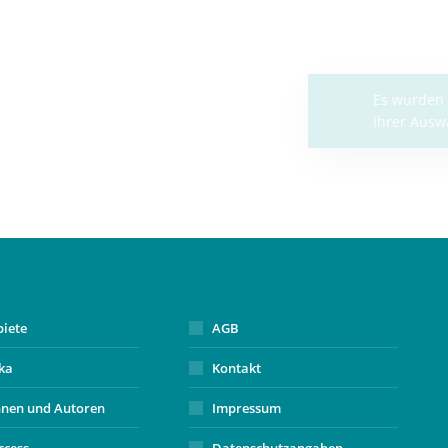
Es w
Ihre
biete
AGB
ika
Kontakt
nnen und Autoren
Impressum