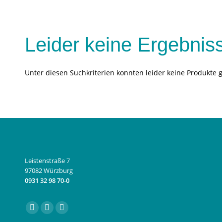
Leider keine Ergebnis
Unter diesen Suchkriterien konnten leider keine Produkte 
Leistenstraße 7
97082 Würzburg
0931 32 98 70-0
Finden Sie uns auf:
Facebook
Instagram
E-