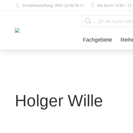
Direktbestellung: 0931 32 98 70-11
Mo bis Fr: 9.00 – 17
Products
search
Fachgebiete
Reih
Holger Wille